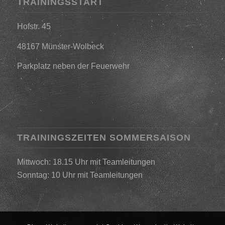
TRAININGSSTART
Hofstr. 45
48167 Münster-Wolbeck
Parkplatz neben der Feuerwehr
TRAININGSZEITEN SOMMERSAISON
Mittwoch: 18.15 Uhr mit Teamleitungen
Sonntag: 10 Uhr mit Teamleitungen