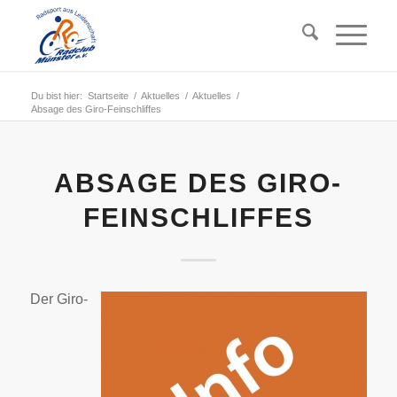
Du bist hier:
Startseite
/
Aktuelles
/
Aktuelles
/
Absage des Giro-Feinschliffes
ABSAGE DES GIRO-
FEINSCHLIFFES
Der Giro-