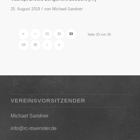
/
25. August 2019
von
Michael-Sandner
«
‹
31
32
33
Seite 33 von 35
34
35
›
»
VEREINSVORSITZENDER
Michael Sandner
info@rc-muenster.de