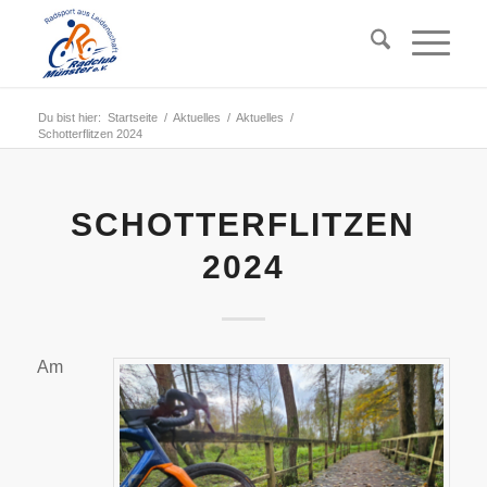
Du bist hier:
Startseite
/
Aktuelles
/
Aktuelles
/
Schotterflitzen 2024
SCHOTTERFLITZEN
2024
Am