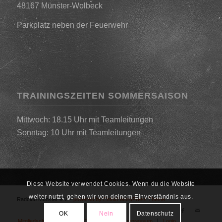
48167 Münster-Wolbeck
Parkplatz neben der Feuerwehr
TRAININGSZEITEN SOMMERSAISON
Mittwoch: 18.15 Uhr mit Teamleitungen
Sonntag: 10 Uhr mit Teamleitungen
Diese Website verwendet Cookies. Wenn du die Website
weiter nutzt, gehen wir von deinem Einverständnis aus.
Radclub Münster e.V. -
powered by Enfold WordPress Theme
OK
Nein
Datenschutz
Mitgliedschaft
Links
Datenschutz
Impressum
Login