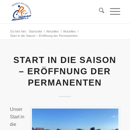
Du bist hier:
Startseite
/
Aktuelles
/
Aktuelles
/
Start in die Saison – Eröffnung der Permanenten
START IN DIE SAISON
– ERÖFFNUNG DER
PERMANENTEN
Unser
Start in
die