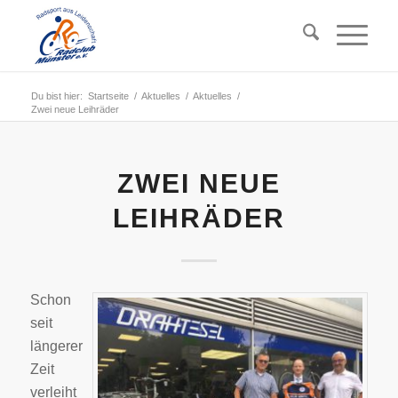
Du bist hier:
Startseite
/
Aktuelles
/
Aktuelles
/
Zwei neue Leihräder
ZWEI NEUE
LEIHRÄDER
Schon
seit
längerer
Zeit
verleiht