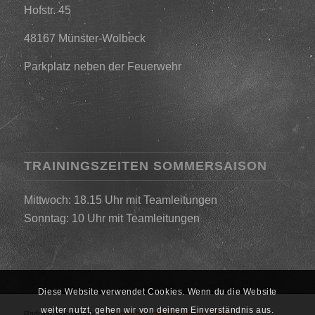
Hofstr. 45
48167 Münster-Wolbeck
Parkplatz neben der Feuerwehr
TRAININGSZEITEN SOMMERSAISON
Mittwoch: 18.15 Uhr mit Teamleitungen
Sonntag: 10 Uhr mit Teamleitungen
Diese Website verwendet Cookies. Wenn du die Website
weiter nutzt, gehen wir von deinem Einverständnis aus.
Radclub Münster e.V. -
powered by Enfold WordPress Theme