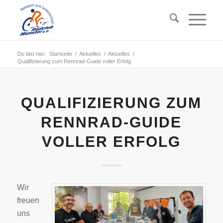
Du bist hier:
Startseite
/
Aktuelles
/
Aktuelles
/
Qualifizierung zum Rennrad-Guide voller Erfolg
QUALIFIZIERUNG ZUM
RENNRAD-GUIDE
VOLLER ERFOLG
Wir
freuen
uns