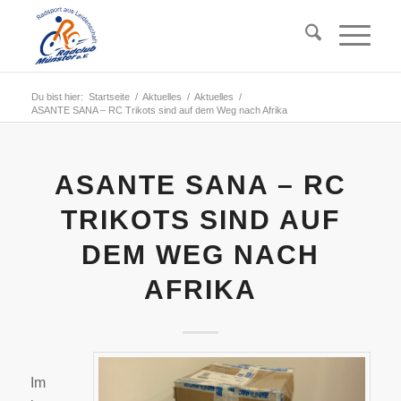
Du bist hier:
Startseite
/
Aktuelles
/
Aktuelles
/
ASANTE SANA – RC Trikots sind auf dem Weg nach Afrika
ASANTE SANA – RC
TRIKOTS SIND AUF
DEM WEG NACH
AFRIKA
Im