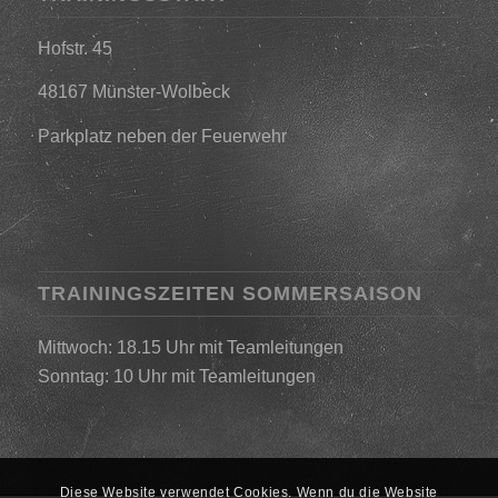
Hofstr. 45
48167 Münster-Wolbeck
Parkplatz neben der Feuerwehr
TRAININGSZEITEN SOMMERSAISON
Mittwoch: 18.15 Uhr mit Teamleitungen
Sonntag: 10 Uhr mit Teamleitungen
Diese Website verwendet Cookies. Wenn du die Website