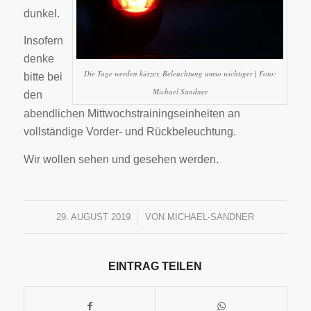
dunkel.
Insofern
denke
Die Tage werden kürzer, Beleuchtung umso wichtiger | Foto:
bitte bei
Michael Sandner
den
abendlichen Mittwochstrainingseinheiten an
vollständige Vorder- und Rückbeleuchtung.
Wir wollen sehen und gesehen werden.
29. AUGUST 2019
/
VON
MICHAEL-SANDNER
EINTRAG TEILEN