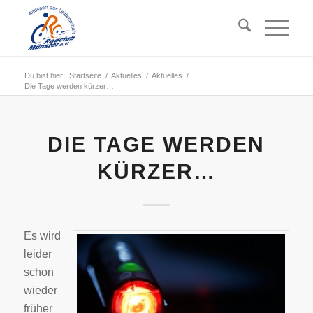
Du bist hier:
Startseite
/
Aktuelles
/
Aktuelles
/
Die Tage werden kürzer…
DIE TAGE WERDEN
KÜRZER…
Es wird
leider
schon
wieder
früher