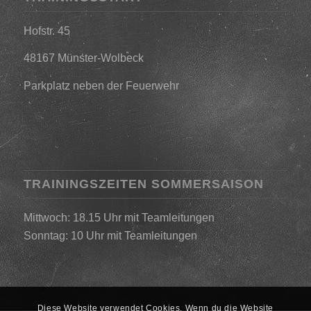
Hofstr. 45
48167 Münster-Wolbeck
Parkplatz neben der Feuerwehr
TRAININGSZEITEN SOMMERSAISON
Mittwoch: 18.15 Uhr mit Teamleitungen
Sonntag: 10 Uhr mit Teamleitungen
Diese Website verwendet Cookies. Wenn du die Website