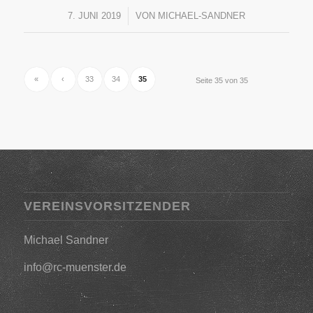
7. JUNI 2019
/
VON
MICHAEL-SANDNER
«
‹
33
34
35
Seite 35 von 35
VEREINSVORSITZENDER
Michael Sandner
info@rc-muenster.de