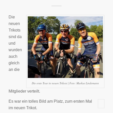
Die
neuen
Trikots
sind da
und
wurden
auch
gleich
an die
Die erste Tour in neuen Trikots | Foto: Markus Lindemann
Mitglieder verteilt.
Es war ein tolles Bild am Platz, zum ersten Mal
im neuen Trikot.