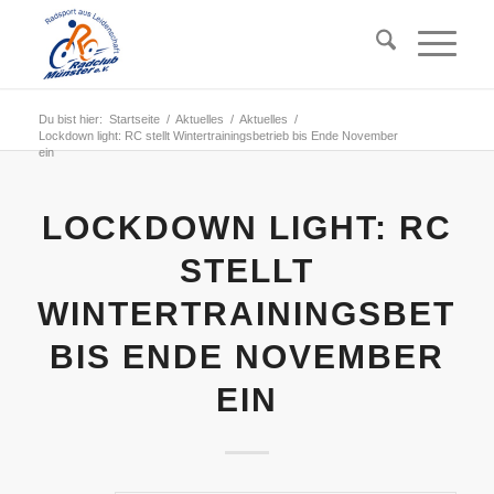
Du bist hier:
Startseite
/
Aktuelles
/
Aktuelles
/
Lockdown light: RC stellt Wintertrainingsbetrieb bis Ende November
ein
LOCKDOWN LIGHT: RC
STELLT
WINTERTRAININGSBETR
BIS ENDE NOVEMBER
EIN