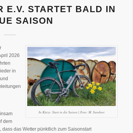
E.V. STARTET BALD IN
EUE SAISON
r
April 2026
hrten
ieder in
 und
mleitungen
In Kürze: Start in die Saison | Foto: M. Sandner
einsam
uf dem
, dass das Wetter pünktlich zum Saisonstart