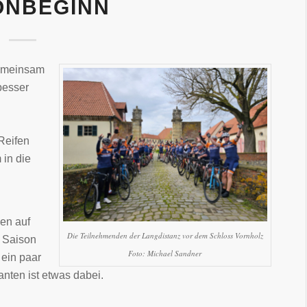
ONBEGINN
 gemeinsam
besser
 Reifen
 in die
pen auf
Die Teilnehmenden der Langdistanz vor dem Schloss Vornholz
e Saison
Foto: Michael Sandner
 ein paar
anten ist etwas dabei.