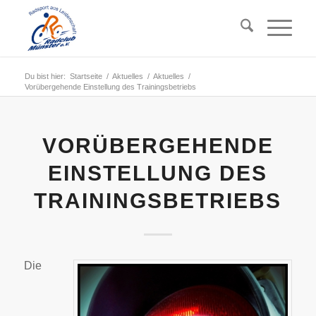
Du bist hier:
Startseite
/
Aktuelles
/
Aktuelles
/
Vorübergehende Einstellung des Trainingsbetriebs
VORÜBERGEHENDE
EINSTELLUNG DES
TRAININGSBETRIEBS
Die